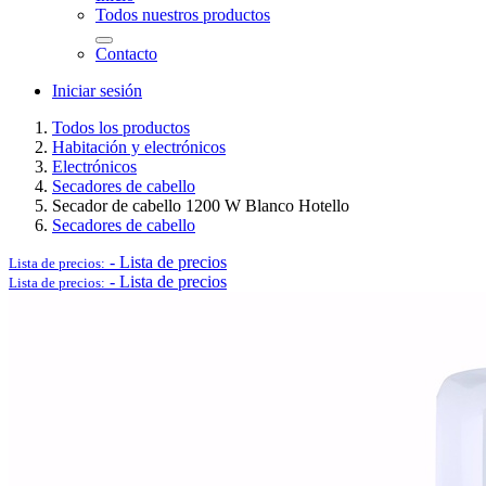
Todos nuestros productos
Contacto
Logística y Equipamiento Auxiliar
Iniciar sesión
Todos los productos
Habitación y electrónicos
Electrónicos
Secadores de cabello
Secador de cabello 1200 W Blanco Hotello
Ver todo en Logística y Equipamiento Auxiliar→
Secadores de cabello
-
Lista de precios
Lista de precios:
-
Lista de precios
Lista de precios:
Carros
Palets
Postes separadores/Catenarias