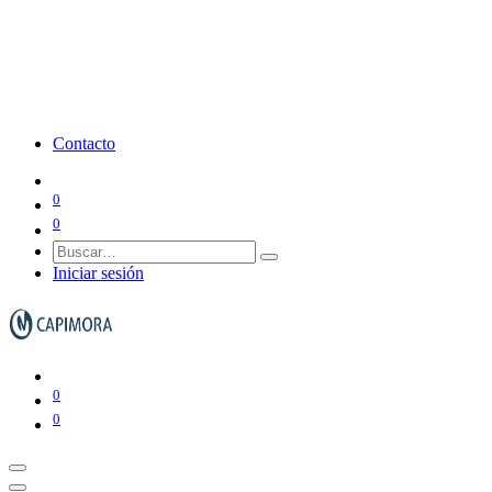
Contacto
0
0
Iniciar sesión
0
0
Papeleras y ceniceros