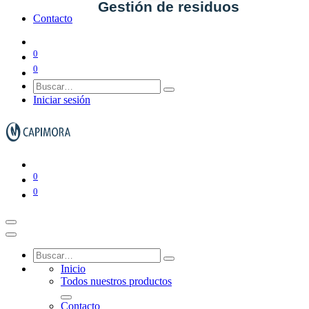
Gestión de residuos
Contacto
0
0
Ver todo en Gestión de residuos→
Iniciar sesión
Papeleras y ceniceros
0
Contenedores de basura
0
Inicio
Todos nuestros productos
Contacto