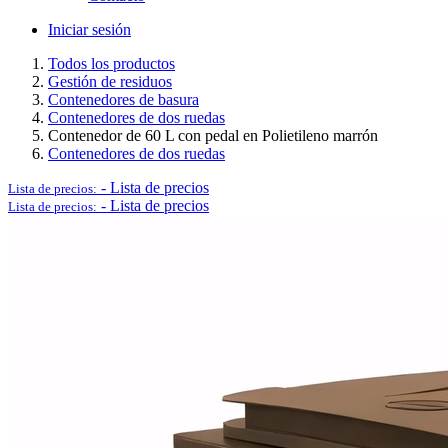
Iniciar sesión
Todos los productos
Gestión de residuos
Logística y Equipamiento Auxiliar
Contenedores de basura
Contenedores de dos ruedas
Contenedor de 60 L con pedal en Polietileno marrón
Contenedores de dos ruedas
-
Lista de precios
Lista de precios:
Ver todo en Logística y Equipamiento Auxiliar→
-
Lista de precios
Lista de precios:
Carros
Palets
Postes separadores/Catenarias