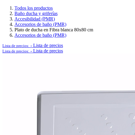
Todos los productos
Baño ducha y griferías
Accesibilidad (PMR)
Accesorios de baño (PMR)
Logística y Equipamiento Auxiliar
Plato de ducha en Fibra blanca 80x80 cm
Accesorios de baño (PMR)
-
Lista de precios
Lista de precios:
-
Lista de precios
Lista de precios:
Ver todo en Logística y Equipamiento Auxiliar→
Carros
Palets
Postes separadores/Catenarias