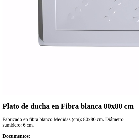
Mobiliario de vestuarios
Ver todo en Mobiliario de vestuarios→
Taquillas de vestuario
Bancos de vestuario
Plato de ducha en Fibra blanca 80x80 cm
Fabricado en fibra blanco Medidas (cm): 80x80 cm. Diámetro
sumidero: 6 cm.
Documentos: