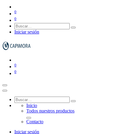
Gestión de residuos
0
0
Iniciar sesión
Ver todo en Gestión de residuos→
Papeleras y ceniceros
0
0
Contenedores de basura
Inicio
Todos nuestros productos
Contacto
Iniciar sesión