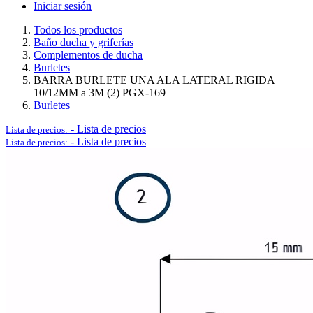
Iniciar sesión
Todos los productos
Baño ducha y griferías
Complementos de ducha
Logística y Equipamiento Auxiliar
Burletes
BARRA BURLETE UNA ALA LATERAL RIGIDA
10/12MM a 3M (2) PGX-169
Burletes
-
Lista de precios
Lista de precios:
Ver todo en Logística y Equipamiento Auxiliar→
-
Lista de precios
Lista de precios:
Carros
Palets
Postes separadores/Catenarias