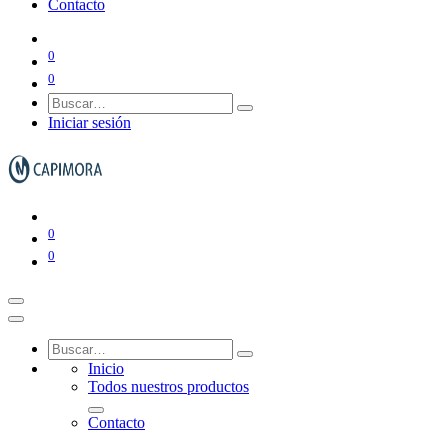
Contacto
Gestión de residuos
0
0
Ver todo en Gestión de residuos→
Iniciar sesión
Papeleras y ceniceros
0
0
Contenedores de basura
Inicio
Todos nuestros productos
Contacto