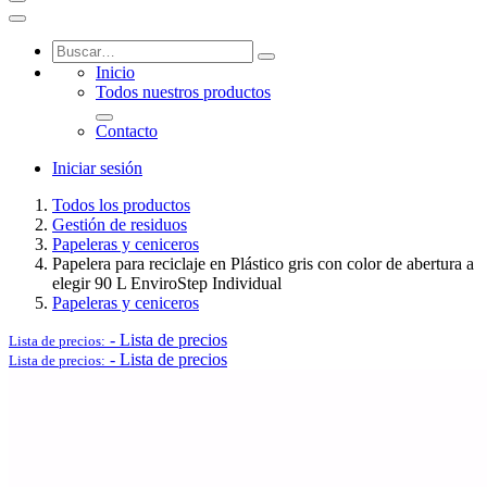
Inicio
Logística y Equipamiento Auxiliar
Todos nuestros productos
Contacto
Iniciar sesión
Todos los productos
Ver todo en Logística y Equipamiento Auxiliar→
Gestión de residuos
Papeleras y ceniceros
Papelera para reciclaje en Plástico gris con color de abertura a
elegir 90 L EnviroStep Individual
Carros
Papeleras y ceniceros
-
Lista de precios
Lista de precios:
-
Lista de precios
Lista de precios:
Palets
Postes separadores/Catenarias