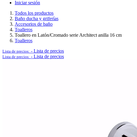
Iniciar sesión
Todos los productos
Baño ducha y griferías
Accesorios de baño
Logística y Equipamiento Auxiliar
Toalleros
Toallero en Latón/Cromado serie Architect anilla 16 cm
Toalleros
-
Lista de precios
Lista de precios:
-
Lista de precios
Lista de precios:
Ver todo en Logística y Equipamiento Auxiliar→
Carros
Palets
Postes separadores/Catenarias