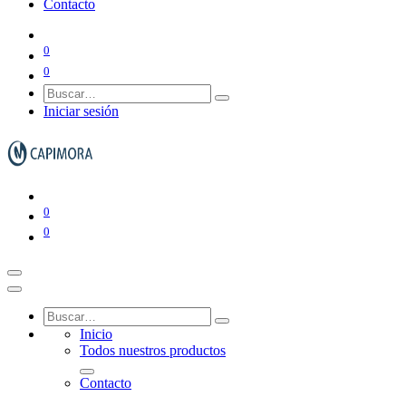
Contacto
Gestión de residuos
0
0
Ver todo en Gestión de residuos→
Iniciar sesión
Papeleras y ceniceros
0
0
Contenedores de basura
Inicio
Todos nuestros productos
Contacto