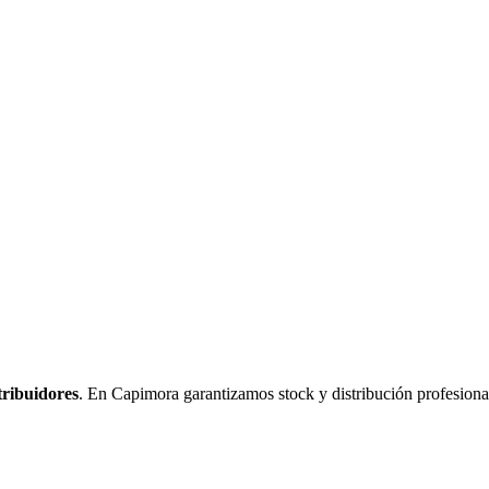
tribuidores
. En Capimora garantizamos stock y distribución profesion
Logística y Equipamiento Auxiliar