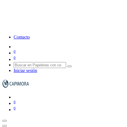
Contacto
0
0
Iniciar sesión
0
0
Papeleras y ceniceros