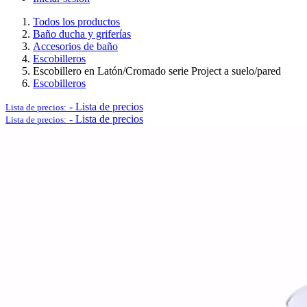
Todos los productos
Baño ducha y griferías
Accesorios de baño
Logística y Equipamiento Auxiliar
Escobilleros
Escobillero en Latón/Cromado serie Project a suelo/pared
Escobilleros
-
Lista de precios
Lista de precios:
-
Lista de precios
Lista de precios:
Ver todo en Logística y Equipamiento Auxiliar→
Carros
Palets
Postes separadores/Catenarias