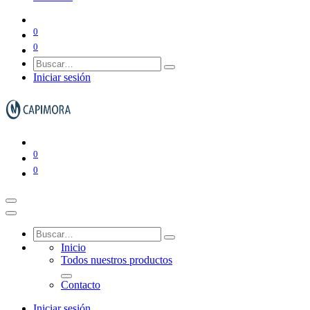
Gestión de residuos
0
0
Iniciar sesión
Ver todo en Gestión de residuos→
Papeleras y ceniceros
0
0
Contenedores de basura
Inicio
Todos nuestros productos
Contacto
Iniciar sesión