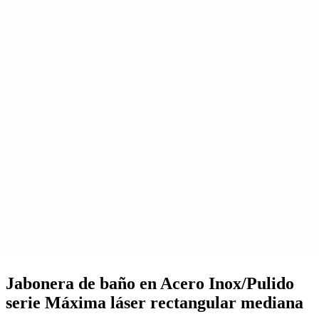
Mobiliario de vestuarios
Ver todo en Mobiliario de vestuarios→
Taquillas de vestuario
Bancos de vestuario
Jabonera de baño en Acero Inox/Pulido
serie Máxima láser rectangular mediana