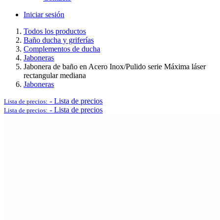
Iniciar sesión
Todos los productos
Baño ducha y griferías
Logística y Equipamiento Auxiliar
Complementos de ducha
Jaboneras
Jabonera de baño en Acero Inox/Pulido serie Máxima láser
rectangular mediana
Jaboneras
Ver todo en Logística y Equipamiento Auxiliar→
-
Lista de precios
Lista de precios:
-
Lista de precios
Lista de precios:
Carros
Palets
Postes separadores/Catenarias