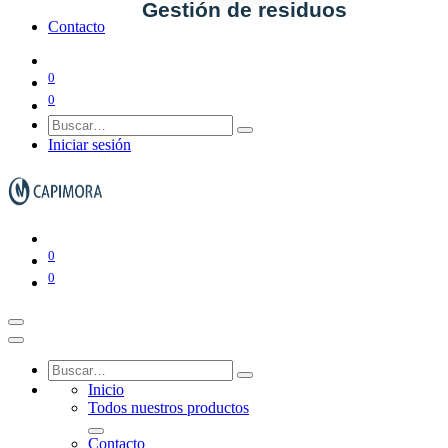
Gestión de residuos
Contacto
0
0
Ver todo en Gestión de residuos→
Iniciar sesión
Papeleras y ceniceros
0
Contenedores de basura
0
Inicio
Todos nuestros productos
Contacto