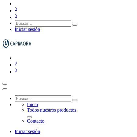
Gestión de residuos
0
0
Iniciar sesión
Ver todo en Gestión de residuos→
Papeleras y ceniceros
0
0
Contenedores de basura
Inicio
Todos nuestros productos
Contacto
Iniciar sesión