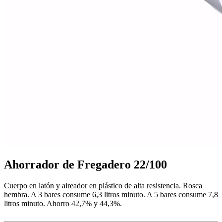
Mobiliario de vestuarios
Ver todo en Mobiliario de vestuarios→
Taquillas de vestuario
Ahorrador de Fregadero 22/100
Bancos de vestuario
Cuerpo en latón y aireador en plástico de alta resistencia. Rosca
hembra. A 3 bares consume 6,3 litros minuto. A 5 bares consume 7,8
litros minuto. Ahorro 42,7% y 44,3%.