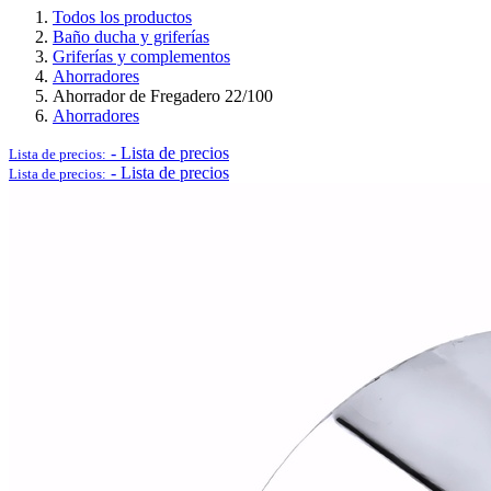
Todos los productos
Baño ducha y griferías
Griferías y complementos
Ahorradores
Logística y Equipamiento Auxiliar
Ahorrador de Fregadero 22/100
Ahorradores
-
Lista de precios
Lista de precios:
-
Lista de precios
Lista de precios:
Ver todo en Logística y Equipamiento Auxiliar→
Carros
Palets
Postes separadores/Catenarias