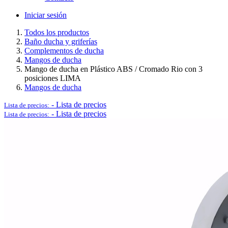
Iniciar sesión
Todos los productos
Baño ducha y griferías
Logística y Equipamiento Auxiliar
Complementos de ducha
Mangos de ducha
Mango de ducha en Plástico ABS / Cromado Rio con 3
posiciones LIMA
Mangos de ducha
Ver todo en Logística y Equipamiento Auxiliar→
-
Lista de precios
Lista de precios:
-
Lista de precios
Lista de precios:
Carros
Palets
Postes separadores/Catenarias