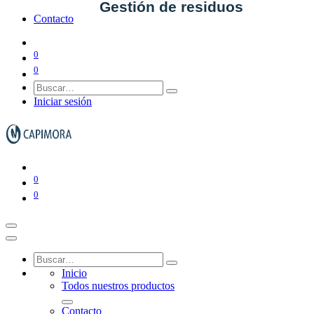
Gestión de residuos
Contacto
0
0
Ver todo en Gestión de residuos→
Iniciar sesión
Papeleras y ceniceros
0
Contenedores de basura
0
Inicio
Todos nuestros productos
Contacto