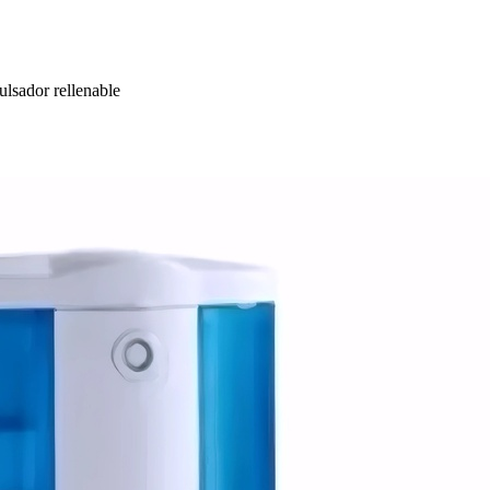
ulsador rellenable
Gestión de residuos
Ver todo en Gestión de residuos→