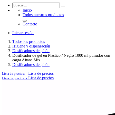
Inicio
Todos nuestros productos
Logística y Equipamiento Auxiliar
Contacto
Iniciar sesión
Todos los productos
Higiene y dispensación
Dosificadores de jabón
Ver todo en Logística y Equipamiento Auxiliar→
Dosificador de gel en Plástico / Negro 1000 ml pulsador con
carga Aitana Mix
Dosificadores de jabón
Carros
-
Lista de precios
Lista de precios:
-
Lista de precios
Lista de precios:
Palets
Postes separadores/Catenarias