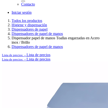
Contacto
Iniciar sesión
Logística y Equipamiento Auxiliar
Todos los productos
Higiene y dispensación
Dispensadores de papel
Dispensadores de papel de manos
Dispensador papel de manos Toallas engarzadas en Acero
inox / Brillo
Dispensadores de papel de manos
Ver todo en Logística y Equipamiento Auxiliar→
-
Lista de precios
Lista de precios:
-
Lista de precios
Lista de precios:
Carros
Palets
Postes separadores/Catenarias