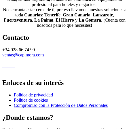
profesional para hoteles y negocios.
Nos encanta estar cerca de ti, por eso llevamos nuestras soluciones a
toda
Canarias
:
Tenerife
,
Gran Canaria
,
Lanzarote
,
Fuerteventura
,
La Palma
,
El Hierro
y
La Gomera
. ¡Cuenta con
nosotros para lo que necesites!
Contacto
+34 928 66 74 99
ventas@capimora.com
Enlaces de su interés
Política de privacidad
Política de cookies
Compromiso con la Protección de Datos Personales
¿Donde estamos?