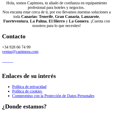
Hola, somos Capimora, tu aliado de confianza en equipamiento
profesional para hoteles y negocios.
Nos encanta estar cerca de ti, por eso llevamos nuestras soluciones a
toda
Canarias
:
Tenerife
,
Gran Canaria
,
Lanzarote
,
Fuerteventura
,
La Palma
,
El Hierro
y
La Gomera
. ¡Cuenta con
nosotros para lo que necesites!
Contacto
+34 928 66 74 99
ventas@capimora.com
Enlaces de su interés
Política de privacidad
Política de cookies
Compromiso con la Protección de Datos Personales
¿Donde estamos?