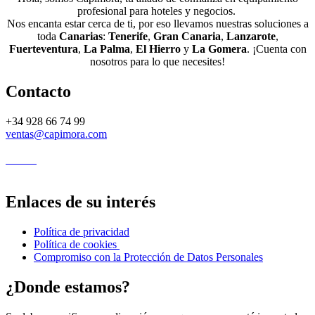
profesional para hoteles y negocios.
Nos encanta estar cerca de ti, por eso llevamos nuestras soluciones a
toda
Canarias
:
Tenerife
,
Gran Canaria
,
Lanzarote
,
Fuerteventura
,
La Palma
,
El Hierro
y
La Gomera
. ¡Cuenta con
nosotros para lo que necesites!
Contacto
+34 928 66 74 99
ventas@capimora.com
Enlaces de su interés
Política de privacidad
Política de cookies
Compromiso con la Protección de Datos Personales
¿Donde estamos?