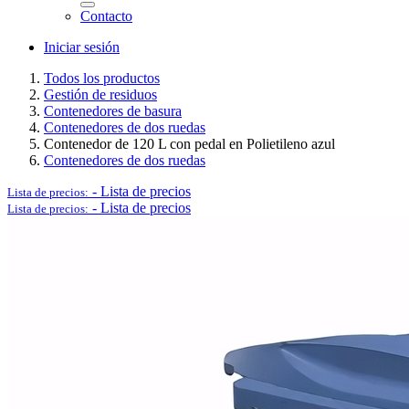
Contacto
Iniciar sesión
Logística y Equipamiento Auxiliar
Todos los productos
Gestión de residuos
Contenedores de basura
Contenedores de dos ruedas
Contenedor de 120 L con pedal en Polietileno azul
Contenedores de dos ruedas
Ver todo en Logística y Equipamiento Auxiliar→
-
Lista de precios
Lista de precios:
-
Lista de precios
Lista de precios:
Carros
Palets
Postes separadores/Catenarias